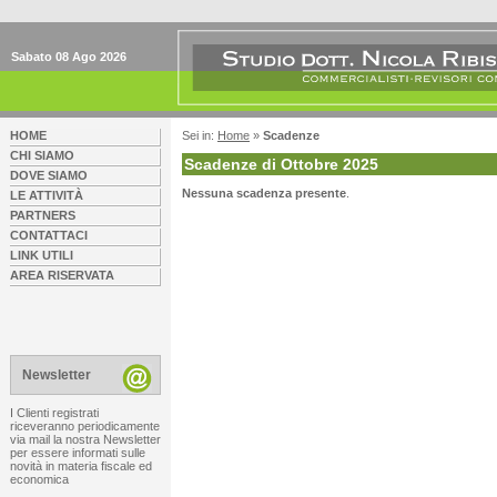
Sabato 08 Ago 2026
HOME
Sei in:
Home
»
Scadenze
CHI SIAMO
Scadenze di Ottobre 2025
DOVE SIAMO
Nessuna scadenza presente
.
LE ATTIVITÀ
PARTNERS
CONTATTACI
LINK UTILI
AREA RISERVATA
Newsletter
I Clienti registrati
riceveranno periodicamente
via mail la nostra Newsletter
per essere informati sulle
novità in materia fiscale ed
economica