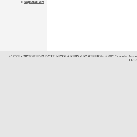
»
registrati ora
© 2008 - 2026 STUDIO DOTT. NICOLA RIBIS & PARTNERS
- 20092 Cinisello Balsa
PRIV