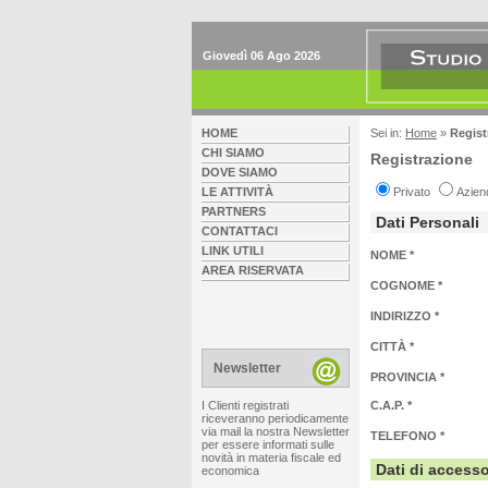
Giovedì 06 Ago 2026
HOME
Sei in:
Home
»
Regist
CHI SIAMO
Registrazione
DOVE SIAMO
LE ATTIVITÀ
Privato
Azien
PARTNERS
Dati Personali
CONTATTACI
LINK UTILI
NOME *
AREA RISERVATA
COGNOME *
INDIRIZZO *
CITTÀ *
Newsletter
PROVINCIA *
I Clienti registrati
C.A.P. *
riceveranno periodicamente
via mail la nostra Newsletter
TELEFONO *
per essere informati sulle
novità in materia fiscale ed
Dati di access
economica