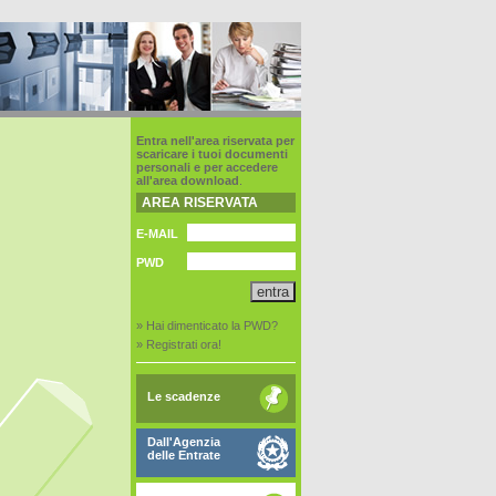
Entra nell'area riservata per
scaricare i tuoi documenti
personali e per accedere
all'area download
.
AREA RISERVATA
E-MAIL
PWD
» Hai dimenticato la PWD?
» Registrati ora!
Le scadenze
Dall'Agenzia
delle Entrate