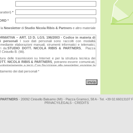
aratteri)
*
ORD *
 la
Newsletter
di
Studio Nicola Ribis & Partners
e altro materiale
ORMATIVA – ART. 13 D. LGS. 196/2003 - Codice in materia di
i personali
I suoi dati personali sono raccolti con modalità
i mediante elaborazioni manuali, strumenti informatici e telematici,
ri da:
STUDIO DOTT. NICOLA RIBIS & PARTNERS
, Piazza
Cinisello B. (Mi).
atura delle trasmissioni su Internet e per la struttura tecnica dei
OTT. NICOLA RIBIS & PARTNERS
, potranno essere comunicati,
olontariamente a terzi. Con l'iscrizione alla newsletter, esprime la
casionalmente informazioni riguardanti prodotti, promozioni, offerte
tamento dei dati personali *
i da parte di
STUDIO DOTT. NICOLA RIBIS & PARTNERS
e
i suoi dati potranno essere utilizzati per adempiere a tale richiesta.
tare i diritti disposti nell'art. 7 TU
(art. 13 della legge 675/96)
quali
ne, correzioni dei dati rivolgendosi a
STUDIO DOTT. NICOLA
tiamo il disposto dell'art. 7 TU, primo paragrafo:
& PARTNERS
- 20092 Cinisello Balsamo (MI) - Piazza Gramsci, 58 A - Tel. +39 02.66013107 
PRIVACY/LEGALS
-
CREDITS
a diritto di ottenere la conferma dell'esistenza o meno di dati
 lo riguardano, anche se non ancora registrati, e la loro
n forma intelligibile.
 diritto di ottenere l'indicazione:
l'origine dei dati personali;
le finalità e modalità del trattamento;
la logica applicata in caso di trattamento effettuato con l'ausilio di