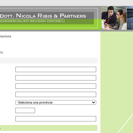
razione
da
o