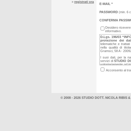
»
registrati ora
E-MAIL *
PASSWORD
(min. 6 c
CONFERMA PASSW
Desidero ricevere
informativo.
D.Lgs. 196/03 “INF
protezione dei dat
telematiche e trattat
nella qualità di titola
Gramsci, 58 A - 20092 
I suoi dati, per la n
servizi di
STUDIO D
volontariamente od inv
volontà di ricevere oc
Acconsento al trat
ed altre informazion
soggetti collegati ed 
Potrà, in futuro, eserci
accesso, cancellazio
RIBIS & PARTNERS
.
Per completezza, ripor
© 2008 - 2026 STUDIO DOTT. NICOLA RIBIS 
L'interessato h
personali che
comunicazione i
L'interessato ha
del
del
del