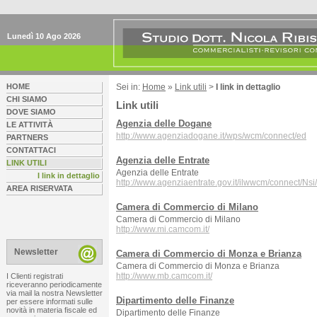
Lunedì 10 Ago 2026
HOME
Sei in:
Home
»
Link utili
>
I link in dettaglio
CHI SIAMO
Link utili
DOVE SIAMO
Agenzia delle Dogane
LE ATTIVITÀ
http://www.agenziadogane.it/wps/wcm/connect/ed
PARTNERS
CONTATTACI
Agenzia delle Entrate
LINK UTILI
Agenzia delle Entrate
I link in dettaglio
http://www.agenziaentrate.gov.it/ilwwcm/connect/Nsi/
AREA RISERVATA
Camera di Commercio di Milano
Camera di Commercio di Milano
http://www.mi.camcom.it/
Newsletter
Camera di Commercio di Monza e Brianza
Camera di Commercio di Monza e Brianza
http://www.mb.camcom.it/
I Clienti registrati
riceveranno periodicamente
via mail la nostra Newsletter
Dipartimento delle Finanze
per essere informati sulle
novità in materia fiscale ed
Dipartimento delle Finanze