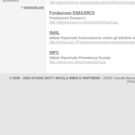
economica
http://www.finanze.it/export/sites/default/finanze/ind
»
registrati ora
Fondazione ENASARCO
Fondazione Enasarco
http://www.enasarco.it/eol2004/default.asp
INAIL
Istituto Nazionale Assicurazione contro gli Infortuni 
http://www.inail.it/Portale/appmanager/portale/deskt
INPS
Istituto Nazionale Previdenza Sociale
http://www.inps.it/home/default.asp
© 2008 - 2026 STUDIO DOTT. NICOLA RIBIS & PARTNERS
- 20092 Cinisello Balsa
PRIV